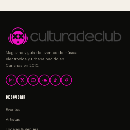
Magazine y guía de eventos de música
electrónica y urbana nacido en
Canarias en 2010.
Descubrir
Eventos
Artistas
Locales & Venues