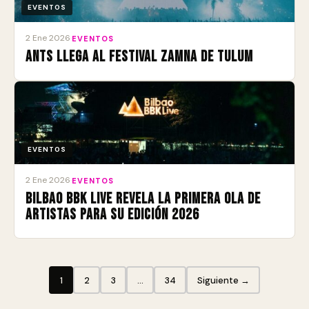
EVENTOS
2 Ene 2026
·
EVENTOS
ANTS llega al Festival Zamna de Tulum
EVENTOS
2 Ene 2026
·
EVENTOS
Bilbao BBK Live revela la primera ola de
artistas para su edición 2026
1
2
3
…
34
Siguiente →