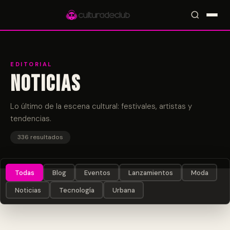
EDITORIAL
Noticias
Accesos rápidos:
🎪 Eventos
🎤 Artistas
📍 Locales
📰 Magazine
Lo último de la escena cultural: festivales, artistas y
tendencias.
336 resultados
Todas
Blog
Eventos
Lanzamientos
Moda
Noticias
Tecnología
Urbana