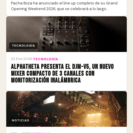
Pacha Ibiza ha anunciado el line up completo de su Grand
Opening Weekend 2026, que se celebrará a lo largo…
TECNOLOGÍA
22 Ene 2026
·
TECNOLOGÍA
AlphaTheta presenta el DJM-V5, un nuevo
mixer compacto de 3 canales con
monitorización inalámbrica
NOTICIAS