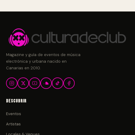
Magazine y guía de eventos de música
electrónica y urbana nacido en
Canarias en 2010.
Descubrir
Eventos
Artistas
Locales & Venues