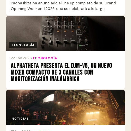
Pacha Ibiza ha anunciado el line up completo de su Grand
Opening Weekend 2026, que se celebrará a lo largo…
TECNOLOGÍA
22 Ene 2026
·
TECNOLOGÍA
AlphaTheta presenta el DJM-V5, un nuevo
mixer compacto de 3 canales con
monitorización inalámbrica
NOTICIAS