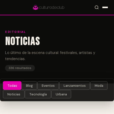
EDITORIAL
Noticias
Accesos rápidos:
🎪 Eventos
🎤 Artistas
📍 Locales
📰 Magazine
Lo último de la escena cultural: festivales, artistas y
tendencias.
336 resultados
Todas
Blog
Eventos
Lanzamientos
Moda
Noticias
Tecnología
Urbana