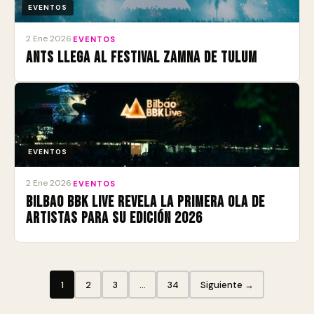
EVENTOS
2 Ene 2026
·
EVENTOS
ANTS llega al Festival Zamna de Tulum
EVENTOS
2 Ene 2026
·
EVENTOS
Bilbao BBK Live revela la primera ola de
artistas para su edición 2026
1
2
3
…
34
Siguiente →