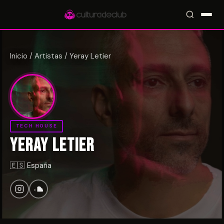
Inicio
/
Artistas
/
Yeray Letier
Accesos rápidos:
🎪 Eventos
🎤 Artistas
📍 Locales
📰 Radar
TECH HOUSE
YERAY LETIER
🇪🇸 España