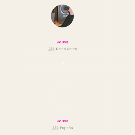
Joy Orbison
HOUSE
🇬🇧 Reino Unido
Luis Groove
A
HOUSE
🇪🇸 España