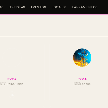
AS
ARTISTAS
EVENTOS
LOCALES
LANZAMIENTOS
Sammy Virji
Ogazón
HOUSE
HOUSE
🇬🇧 Reino Unido
🇪🇸 España