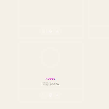
Wade
HOUSE
🇪🇸 España