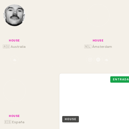
Dom Dolla
Chris Stussy
HOUSE
HOUSE
🇦🇺 Australia
🇳🇱 Ámsterdam
ENTRADA
lberto Beto Uña
HOUSE
HOUSE
🇪🇸 España