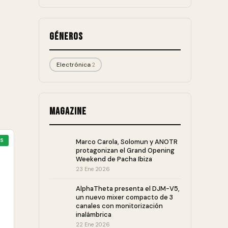
Géneros
Electrónica
2
Magazine
S
Marco Carola, Solomun y ANOTR
protagonizan el Grand Opening
Weekend de Pacha Ibiza
23 Ene 2026
AlphaTheta presenta el DJM-V5,
un nuevo mixer compacto de 3
canales con monitorización
inalámbrica
22 Ene 2026