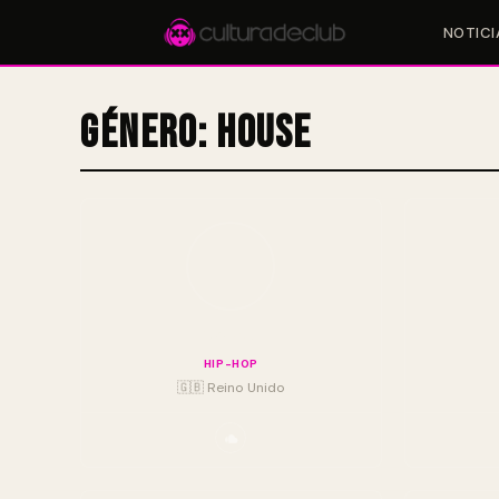
NOTICI
Género:
House
Accesos rápidos:
🎪 Eventos
🎤 Artistas
📍 Locales
📰 Magazine
Skepta
HIP-HOP
🇬🇧 Reino Unido