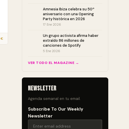
Amnesia Ibiza celebra su 50º
aniversario con una Opening
Party histórica en 2026
17 Ene 2026
Un grupo activista afirma haber
 €
extraído 86 millones de
canciones de Spotify
5 Ene 2026
VER TODO EL MAGAZINE →
Newsletter
Agenda semanal en tu email.
Subscribe To Our Weekly
Newsletter