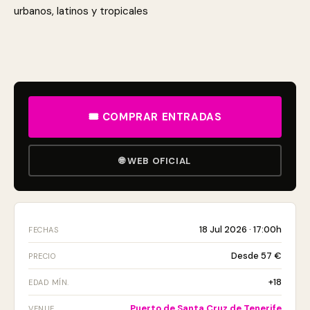
urbanos, latinos y tropicales
🎟 COMPRAR ENTRADAS
🌐 WEB OFICIAL
18 Jul 2026 · 17:00h
FECHAS
Desde 57 €
PRECIO
+18
EDAD MÍN.
Puerto de Santa Cruz de Tenerife
VENUE