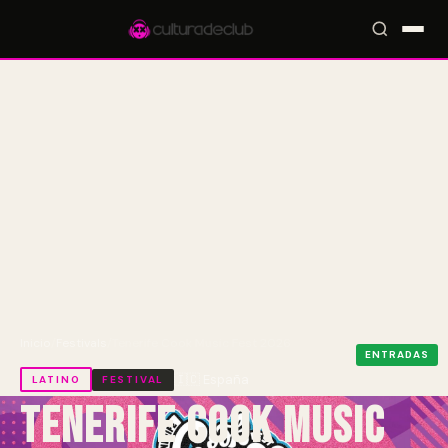
Accesos rápidos:
🎪 Eventos
🎤 Artistas
📍 Locales
📰 Magazine
Inicio
/
Festivals
/
Tenerife Cook Music Fest 2026
ENTRADAS
🇮🇨 España
LATINO
FESTIVAL
Tenerife Cook Music