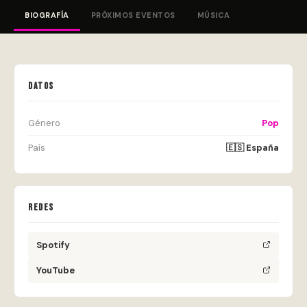
BIOGRAFÍA
PRÓXIMOS EVENTOS
MÚSICA
DATOS
Género
Pop
País
🇪🇸 España
REDES
Spotify
YouTube