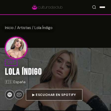
Inicio
/
Artistas
/
Lola Índigo
Accesos rápidos:
🎪 Eventos
🎤 Artistas
📍 Locales
📰 Radar
POP
LOLA ÍNDIGO
🇪🇸 España
▶ ESCUCHAR EN SPOTIFY