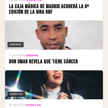
24 Jun 2024
·
EVENTOS
La Caja Mágica de Madrid acogerá la 6ª
edición de la gira RBF
URBANA
17 Jun 2024
·
URBANA
Don Omar revela que tiene cáncer
EVENTOS
14 Jun 2024
·
EVENTOS