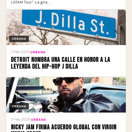
LATAM Tour”. La gira…
URBANA
7 Feb 2025
·
URBANA
Detroit nombra una calle en honor a la
leyenda del Hip-Hop J Dilla
URBANA
5 Feb 2025
·
URBANA
Nicky Jam firma acuerdo global con Virgin