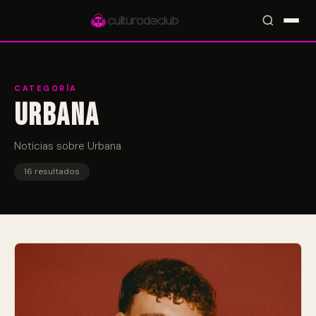
CATEGORÍA
Urbana
Accesos rápidos:
🎪 Eventos
🎤 Artistas
📍 Locales
📰 Radar
Noticias sobre Urbana
16 resultados