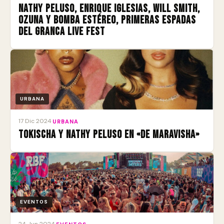
Nathy Peluso, Enrique Iglesias, Will Smith,
Ozuna y Bomba Estéreo, primeras espadas
del Granca Live Fest
URBANA
17 Dic 2024
·
URBANA
Tokischa y Nathy Peluso en «De Maravisha»
EVENTOS