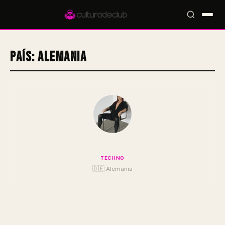
País:
Alemania
Accesos rápidos:
🎪 Eventos
🎤 Artistas
📍 Locales
📰 Magazine
DJ Gigola
TECHNO
🇩🇪 Alemania