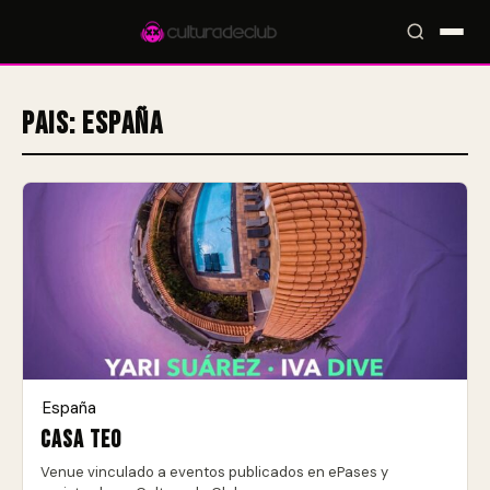
Pais:
España
Accesos rápidos:
🎪 Eventos
🎤 Artistas
📍 Locales
📰 Radar
España
·
Casa Teo
Venue vinculado a eventos publicados en ePases y