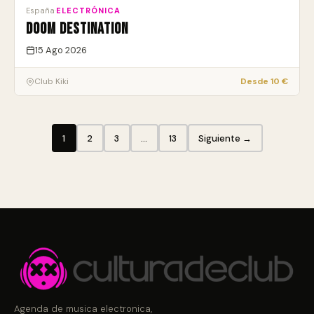
España
·
ELECTRÓNICA
Doom Destination
15 Ago 2026
Club Kiki
Desde 10 €
1
2
3
…
13
Siguiente →
Agenda de musica electronica,