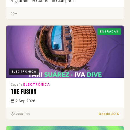
registrado en Cultura de Club para…
—
ENTRADAS
ELECTRÓNICA
España
·
ELECTRÓNICA
THE FUSION
12 Sep 2026
Casa Teo
Desde 20 €