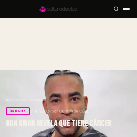
Accesos rápidos:
🎪 Eventos
🎤 Artistas
📍 Locales
📰 Radar
Inicio
/
Radar
/
Urbana
17 Jun 2024
por Culturade.CLUB
URBANA
Don Omar revela que tiene cáncer