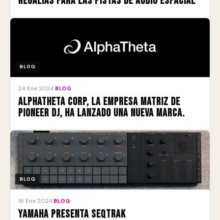
regalías para las pistas de audio espacial
BLOG
24 Ene 2024
·
BLOG
AlphaTheta Corp, la empresa matriz de
Pioneer DJ, ha lanzado una nueva marca.
BLOG
18 Ene 2024
·
BLOG
Yamaha presenta SEQTRAK