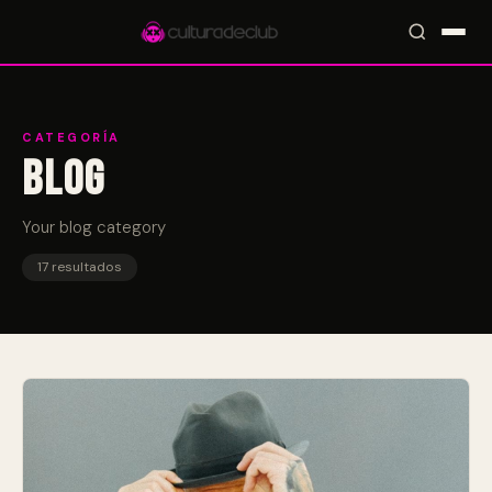
CATEGORÍA
Blog
Accesos rápidos:
🎪 Eventos
🎤 Artistas
📍 Locales
📰 Magazine
Your blog category
17 resultados