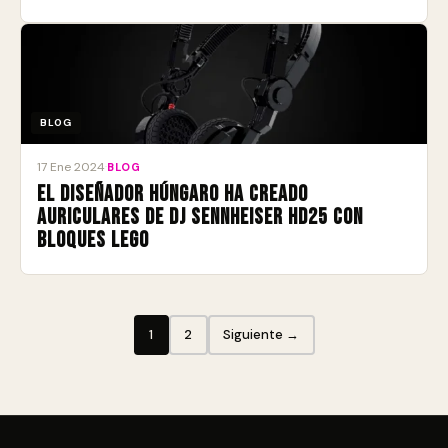
BLOG
17 Ene 2024
·
BLOG
El diseñador húngaro ha creado
auriculares de DJ Sennheiser HD25 con
bloques LEGO
1
2
Siguiente →