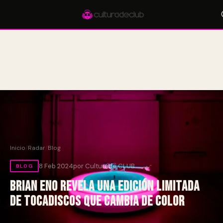
Accesos rápidos:
🎪 Eventos
🎤 Artistas
📍 Locales
📰 Radar
Inicio
/
Radar
/
Blog
8 Feb 2024
por Culturade.CLUB
BLOG
Brian Eno revela una edición limitada
de tocadiscos que cambia de color