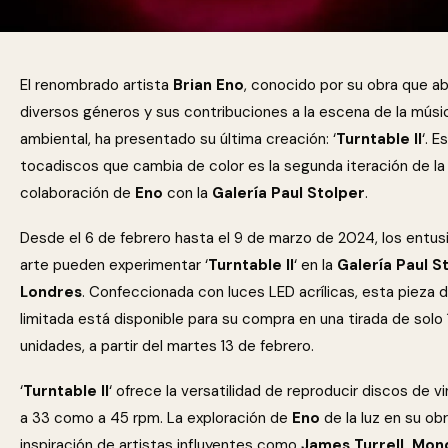
El renombrado artista
Brian Eno
, conocido por su obra que a
diversos géneros y sus contribuciones a la escena de la músi
ambiental, ha presentado su última creación: ‘
Turntable II
‘. E
tocadiscos que cambia de color es la segunda iteración de la
colaboración de
Eno
con la
Galería Paul Stolper
.
Desde el 6 de febrero hasta el 9 de marzo de 2024, los entus
arte pueden experimentar ‘
Turntable II
‘ en la
Galería Paul S
Londres
. Confeccionada con luces LED acrílicas, esta pieza 
limitada está disponible para su compra en una tirada de solo
unidades, a partir del martes 13 de febrero.
‘
Turntable II
‘ ofrece la versatilidad de reproducir discos de vi
a 33 como a 45 rpm. La exploración de
Eno
de la luz en su o
inspiración de artistas influyentes como
James Turrell, Mon