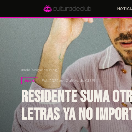
NOTICI
Accesos rápidos:
🎪 Eventos
🎤 Artistas
📍 Locales
📰 Magazine
Inicio
/
Magazine
/
Blog
4 Feb 2025
por Culturade.CLUB
BLOG
Residente suma otr
Letras Ya No Impor