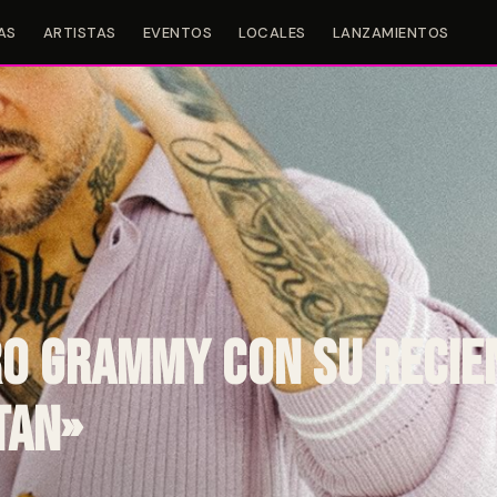
AS
ARTISTAS
EVENTOS
LOCALES
LANZAMIENTOS
o Grammy con su recie
tan»