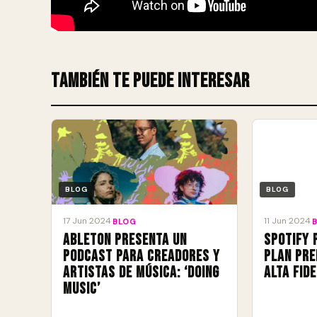
También te puede interesar
BLOG
BLOG
17 Jun 2024
11 Jun 2024
·
BLOG
·
Ableton presenta un
Spotify 
podcast para creadores y
plan pre
artistas de música: ‘Doing
alta fid
Music’