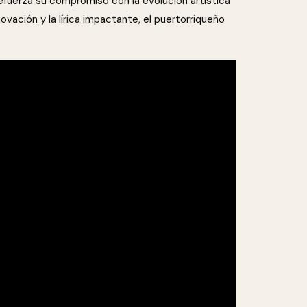
efuerza su compromiso con la evolución artística
ovación y la lírica impactante, el puertorriqueño