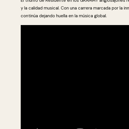
El triunfo de Residente en los GRAMMY anglosajones r
y la calidad musical. Con una carrera marcada por la inn
continúa dejando huella en la música global.