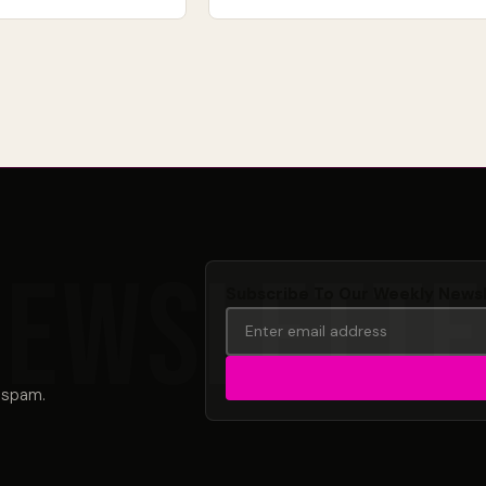
Subscribe To Our Weekly News
 spam.