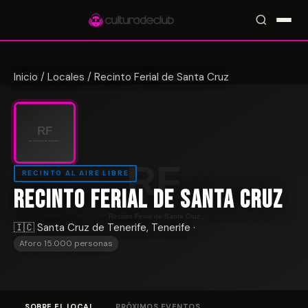
Inicio
/
Locales
/
Recinto Ferial de Santa Cruz
Accesos rápidos:
🎪 Eventos
🎤 Artistas
📍 Locales
📰 Magazine
RECINTO AL AIRE LIBRE
RECINTO FERIAL DE SANTA CRUZ
🇮🇨 Santa Cruz de Tenerife, Tenerife ·
Aforo 15.000 personas
SOBRE EL LOCAL
PRÓXIMOS EVENTOS