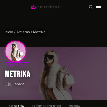
Inicio
/
Artistas
/
Metrika
Accesos rápidos:
🎪 Eventos
🎤 Artistas
📍 Locales
📰 Magazine
REGGAETON
METRIKA
🇪🇸 España
BIOGRAFÍA
PRÓXIMOS EVENTOS
MÚSICA