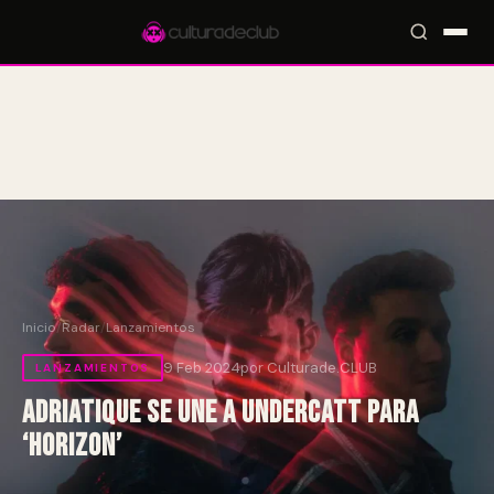
Accesos rápidos:
🎪 Eventos
🎤 Artistas
📍 Locales
📰 Radar
Inicio
/
Radar
/
Lanzamientos
9 Feb 2024
por Culturade.CLUB
LANZAMIENTOS
Adriatique se une a Undercatt para
‘Horizon’