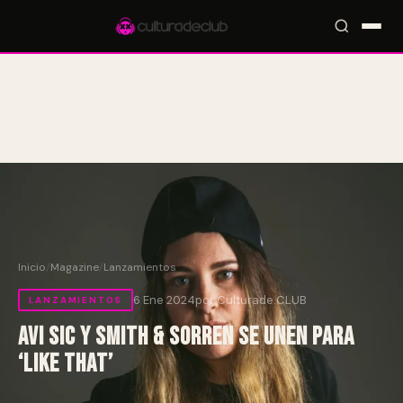
Accesos rápidos:
🎪 Eventos
🎤 Artistas
📍 Locales
📰 Magazine
Inicio
/
Magazine
/
Lanzamientos
6 Ene 2024
por Culturade.CLUB
LANZAMIENTOS
Avi Sic y Smith & Sorren se unen para
‘Like That’