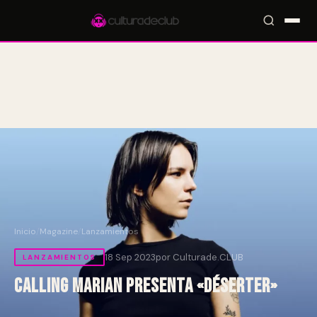
Accesos rápidos:
🎪 Eventos
🎤 Artistas
📍 Locales
📰 Magazine
Inicio
/
Magazine
/
Lanzamientos
18 Sep 2023
por Culturade.CLUB
LANZAMIENTOS
Calling Marian presenta «Déserter»