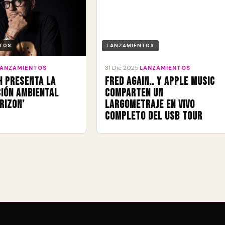
TOS
LANZAMIENTOS
31 Dic 2025
LANZAMIENTOS
·
LANZAMIENTOS
h presenta la
Fred again.. y Apple Music
ión ambiental
comparten un
rizon’
largometraje en vivo
completo del USB Tour