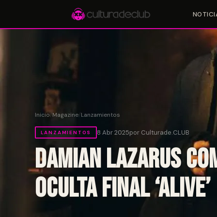
NOTICI
Accesos rápidos:
🎪 Eventos
🎤 Artistas
📍 Locales
📰 Magazine
Inicio
/
Magazine
/
Lanzamientos
8 Abr 2025
por Culturade.CLUB
LANZAMIENTOS
Damian Lazarus com
oculta final ‘Alive’