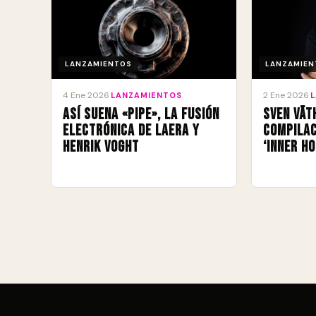
LANZAMIENTOS
LANZAMIEN
4 Ene 2026
2 Ene 2026
·
LANZAMIENTOS
·
Así suena «Pipe», la fusión
Sven Vät
electrónica de Laera y
compilac
Henrik Voght
‘Inner Ho