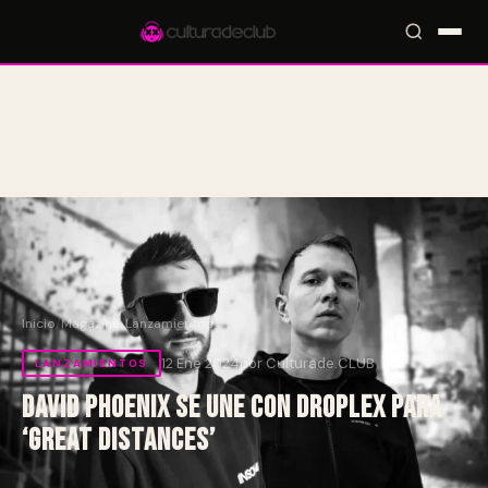
Accesos rápidos:
🎪 Eventos
🎤 Artistas
📍 Locales
📰 Magazine
Inicio
/
Magazine
/
Lanzamientos
12 Ene 2024
por Culturade.CLUB
LANZAMIENTOS
David Phoenix se une con DROPLEX para
‘Great Distances’