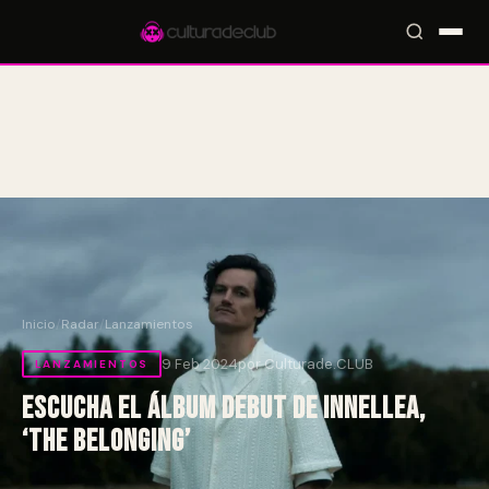
Accesos rápidos:
🎪 Eventos
🎤 Artistas
📍 Locales
📰 Radar
Inicio
/
Radar
/
Lanzamientos
9 Feb 2024
por Culturade.CLUB
LANZAMIENTOS
Escucha el álbum debut de Innellea,
‘The Belonging’