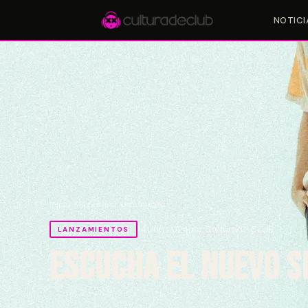
NOTICI
Accesos rápidos:
🎪 Eventos
🎤 Artistas
📍 Locales
📰 Magazine
Inicio
/
Magazine
/
Lanzamientos
14 Jun 2024
por Culturade.CLUB
LANZAMIENTOS
Escucha el nuevo se