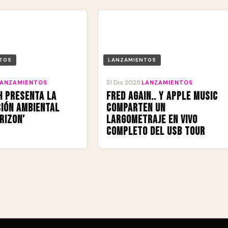
TOS
LANZAMIENTOS
31 Dic 2025
LANZAMIENTOS
·
LANZAMIENTOS
h presenta la
Fred again.. y Apple Music
ión ambiental
comparten un
rizon’
largometraje en vivo
completo del USB Tour