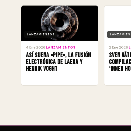
LANZAMIENTOS
LANZAMIEN
4 Ene 2026
2 Ene 2026
·
LANZAMIENTOS
·
Así suena «Pipe», la fusión
Sven Vät
electrónica de Laera y
compilac
Henrik Voght
‘Inner Ho