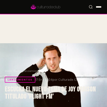
Accesos rápidos:
🎪 Eventos
🎤 Artistas
📍 Locales
📰 Radar
Inicio
/
Radar
/
Lanzamientos
17 Ene 2024
por Culturade.CLUB
LANZAMIENTOS
Escucha el nuevo tema de Joy Orbison
titulado ‘flight fm’