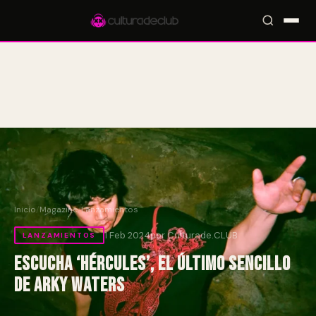
Accesos rápidos:
🎪 Eventos
🎤 Artistas
📍 Locales
📰 Magazine
Inicio
/
Magazine
/
Lanzamientos
1 Feb 2024
por Culturade.CLUB
LANZAMIENTOS
Escucha ‘Hércules’, el último sencillo
de Arky Waters