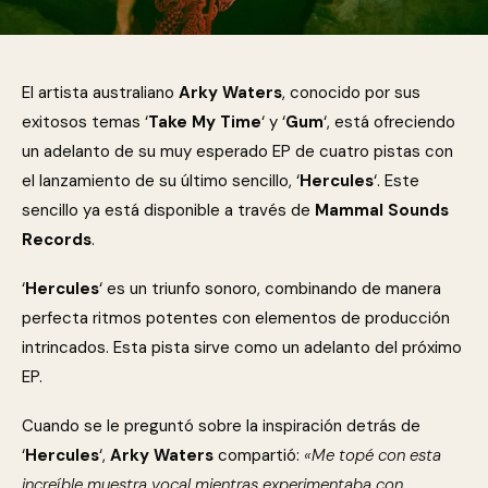
El artista australiano
Arky Waters
, conocido por sus
exitosos temas ‘
Take My Time
‘ y ‘
Gum
‘, está ofreciendo
un adelanto de su muy esperado EP de cuatro pistas con
el lanzamiento de su último sencillo, ‘
Hercules
‘. Este
sencillo ya está disponible a través de
Mammal Sounds
Records
.
‘
Hercules
‘ es un triunfo sonoro, combinando de manera
perfecta ritmos potentes con elementos de producción
intrincados. Esta pista sirve como un adelanto del próximo
EP.
Cuando se le preguntó sobre la inspiración detrás de
‘
Hercules
‘,
Arky Waters
compartió:
«Me topé con esta
increíble muestra vocal mientras experimentaba con