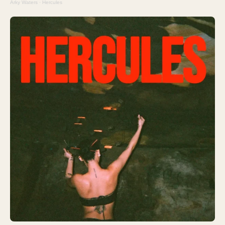
Arky Waters
·
Hercules