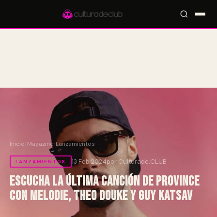
Accesos rápidos:
🎪 Eventos
🎤 Artistas
📍 Locales
📰 Magazine
Inicio
/
Magazine
/
Lanzamientos
13 Feb 2024
por Culturade.CLUB
LANZAMIENTOS
Escucha la última canción de Province
con Melodie, Theo Douke y Guy Katsav