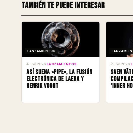
También te puede interesar
LANZAMIENTOS
LANZAMIEN
4 Ene 2026
2 Ene 2026
·
LANZAMIENTOS
·
Así suena «Pipe», la fusión
Sven Vät
electrónica de Laera y
compilac
Henrik Voght
‘Inner Ho