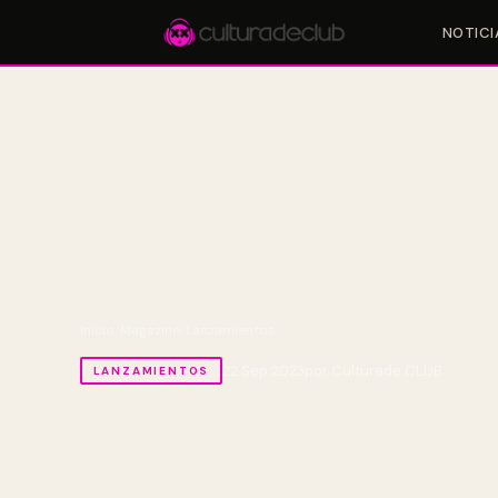
NOTICI
Accesos rápidos:
🎪 Eventos
🎤 Artistas
📍 Locales
📰 Magazine
Inicio
/
Magazine
/
Lanzamientos
22 Sep 2023
por Culturade.CLUB
LANZAMIENTOS
FEJKÁ anuncia ‘Hira