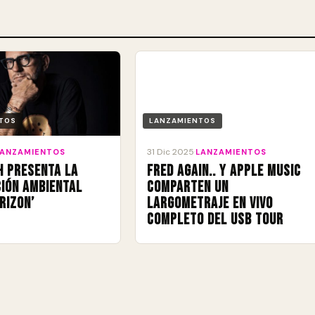
TOS
LANZAMIENTOS
31 Dic 2025
LANZAMIENTOS
·
LANZAMIENTOS
h presenta la
Fred again.. y Apple Music
ión ambiental
comparten un
rizon’
largometraje en vivo
completo del USB Tour