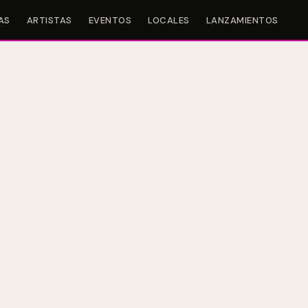
AS
ARTISTAS
EVENTOS
LOCALES
LANZAMIENTOS
eth Remixes’ y compart