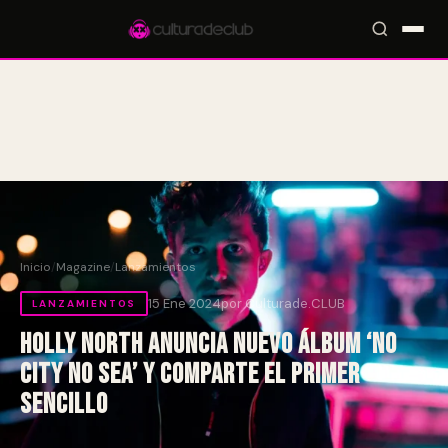
Accesos rápidos:
🎪 Eventos
🎤 Artistas
📍 Locales
📰 Magazine
Inicio
/
Magazine
/
Lanzamientos
15 Ene 2024
por Culturade.CLUB
LANZAMIENTOS
Holly North anuncia nuevo álbum ‘NO
CITY NO SEA’ y comparte el primer
sencillo