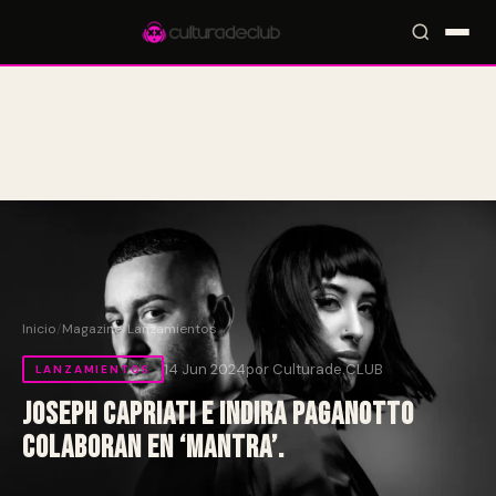
Accesos rápidos:
🎪 Eventos
🎤 Artistas
📍 Locales
📰 Magazine
Inicio
/
Magazine
/
Lanzamientos
14 Jun 2024
por Culturade.CLUB
LANZAMIENTOS
Joseph Capriati e Indira Paganotto
colaboran en ‘Mantra’.