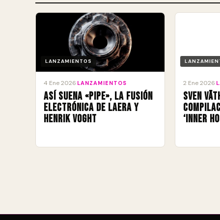
LANZAMIENTOS
LANZAMIEN
4 Ene 2026
2 Ene 2026
·
LANZAMIENTOS
·
Así suena «Pipe», la fusión
Sven Vät
electrónica de Laera y
compilac
Henrik Voght
‘Inner Ho