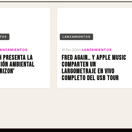
TOS
LANZAMIENTOS
31 Dic 2025
LANZAMIENTOS
·
LANZAMIENTOS
h presenta la
Fred again.. y Apple Music
ión ambiental
comparten un
rizon’
largometraje en vivo
completo del USB Tour