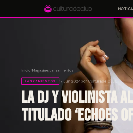
NOTICI
Accesos rápidos:
🎪 Eventos
🎤 Artistas
📍 Locales
📰 Magazine
Inicio
/
Magazine
/
Lanzamientos
17 Jun 2024
por Culturade.CLUB
LANZAMIENTOS
La DJ y violinista 
titulado ‘Echoes of