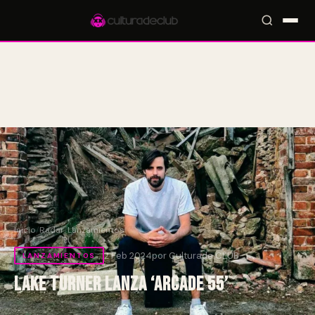
Accesos rápidos:
🎪 Eventos
🎤 Artistas
📍 Locales
📰 Radar
Inicio
/
Radar
/
Lanzamientos
2 Feb 2024
por Culturade.CLUB
LANZAMIENTOS
Lake Turner lanza ‘Arcade 55’