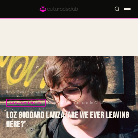
Accesos rápidos:
🎪 Eventos
🎤 Artistas
📍 Locales
📰 Radar
Inicio
/
Radar
/
Lanzamientos
8 Sep 2023
por Culturade.CLUB
LANZAMIENTOS
Loz Goddard lanza ‘Are We Ever Leaving
Here?’