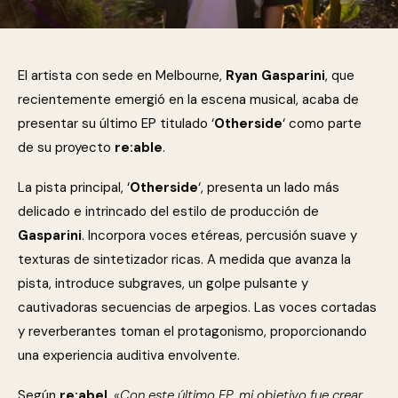
El artista con sede en Melbourne,
Ryan Gasparini
, que
recientemente emergió en la escena musical, acaba de
presentar su último EP titulado ‘
Otherside
‘ como parte
de su proyecto
re:able
.
La pista principal, ‘
Otherside
‘, presenta un lado más
delicado e intrincado del estilo de producción de
Gasparini
. Incorpora voces etéreas, percusión suave y
texturas de sintetizador ricas. A medida que avanza la
pista, introduce subgraves, un golpe pulsante y
cautivadoras secuencias de arpegios. Las voces cortadas
y reverberantes toman el protagonismo, proporcionando
una experiencia auditiva envolvente.
Según
re:abel
,
«Con este último EP, mi objetivo fue crear