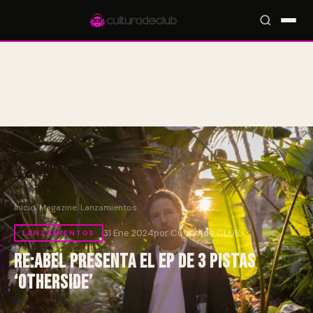
Accesos rápidos:
🎪 Eventos
🎤 Artistas
📍 Locales
📰 Magazine
Inicio
/
Magazine
/
Lanzamientos
31 Ene 2024
por Culturade.CLUB
LANZAMIENTOS
re:abel presenta el EP de 3 pistas
‘Otherside’