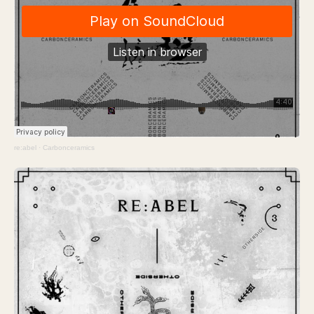
re:abel
·
Carbonceramics