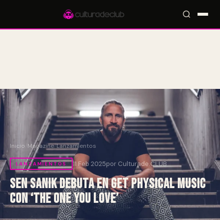
Accesos rápidos:
🎪 Eventos
🎤 Artistas
📍 Locales
📰 Magazine
Inicio
/
Magazine
/
Lanzamientos
11 Feb 2025
por Culturade.CLUB
LANZAMIENTOS
Sen Sanik debuta en Get Physical Music
con ‘The One You Love’