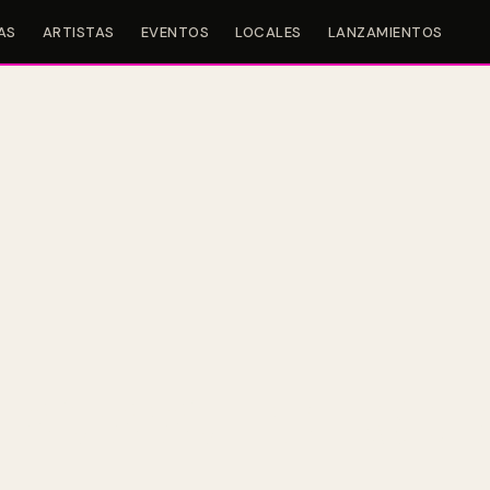
AS
ARTISTAS
EVENTOS
LOCALES
LANZAMIENTOS
nta Characteriztiks de