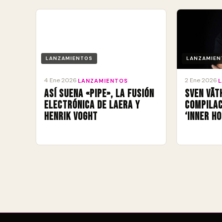
LANZAMIENTOS
LANZAMIEN
4 Ene 2026
2 Ene 2026
·
LANZAMIENTOS
·
Así suena «Pipe», la fusión
Sven Vät
electrónica de Laera y
compilac
Henrik Voght
‘Inner Ho