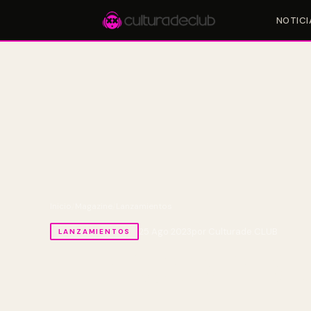
NOTICI
Accesos rápidos:
🎪 Eventos
🎤 Artistas
📍 Locales
📰 Magazine
Inicio
/
Magazine
/
Lanzamientos
25 Ago 2023
por Culturade.CLUB
LANZAMIENTOS
Yet Records prese