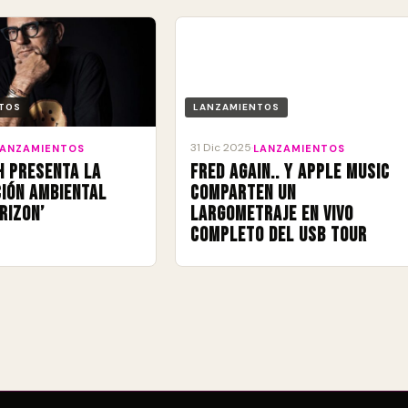
TOS
LANZAMIENTOS
31 Dic 2025
LANZAMIENTOS
·
LANZAMIENTOS
h presenta la
Fred again.. y Apple Music
ión ambiental
comparten un
rizon’
largometraje en vivo
completo del USB Tour