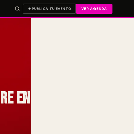
PUBLICA TU EVENTO
VER AGENDA
re en ‘Twinsoul’ y