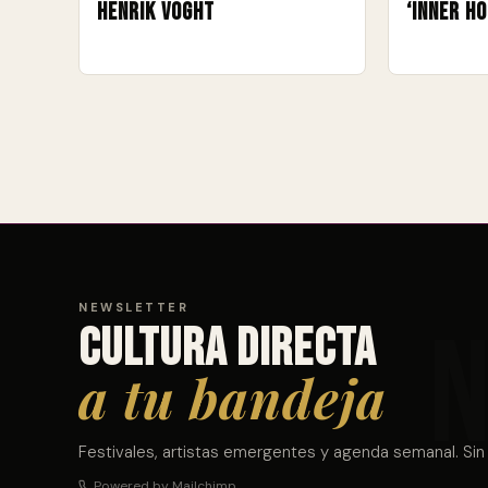
Henrik Voght
‘Inner Ho
NEWSLETTER
Cultura directa
a tu bandeja
Festivales, artistas emergentes y agenda semanal. Sin
Powered by Mailchimp