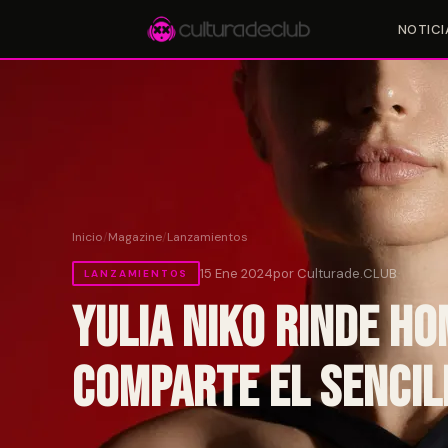
NOTICI
Accesos rápidos:
🎪 Eventos
🎤 Artistas
📍 Locales
📰 Magazine
Inicio
/
Magazine
/
Lanzamientos
15 Ene 2024
por Culturade.CLUB
LANZAMIENTOS
Yulia Niko rinde ho
comparte el sencil