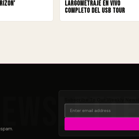
rizon’
largometraje en vivo
completo del USB Tour
Subscribe To Our Weekly News
 spam.