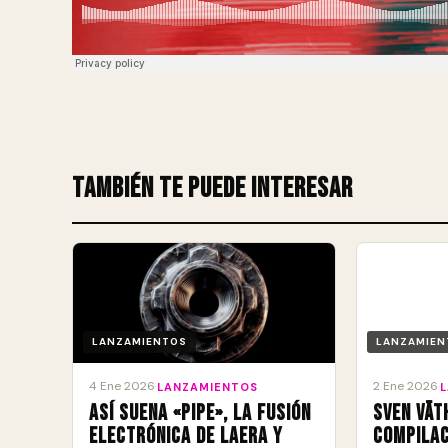
También te puede interesar
LANZAMIENTOS
LANZAMIEN
4 Ene 2026
2 Ene 2026
·
LANZAMIENTOS
·
Así suena «Pipe», la fusión
Sven Vät
electrónica de Laera y
compilac