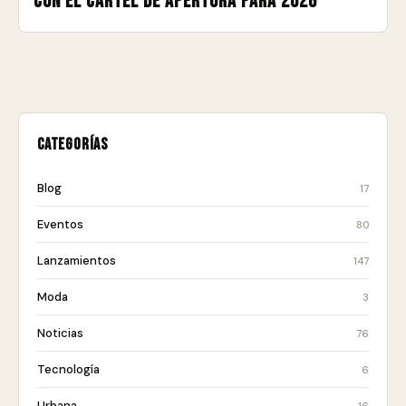
con el cartel de apertura para 2026
Categorías
Blog
17
Eventos
80
Lanzamientos
147
Moda
3
Noticias
76
Tecnología
6
Urbana
16