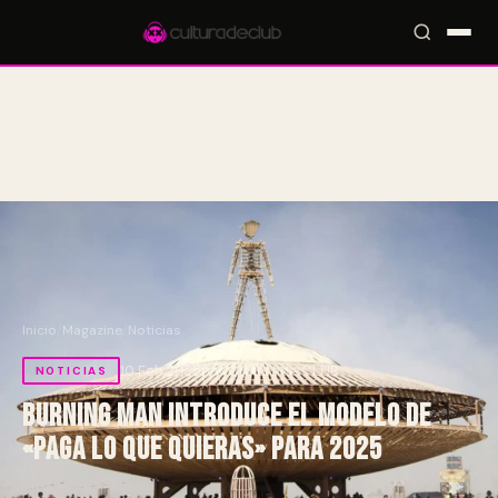
Accesos rápidos:
🎪 Eventos
🎤 Artistas
📍 Locales
📰 Magazine
Inicio
/
Magazine
/
Noticias
10 Feb 2025
por Culturade.CLUB
NOTICIAS
Burning Man introduce el modelo de
«paga lo que quieras» para 2025