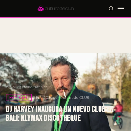
Accesos rápidos:
🎪 Eventos
🎤 Artistas
📍 Locales
📰 Magazine
Inicio
/
Magazine
/
Noticias
16 Ene 2024
por Culturade.CLUB
NOTICIAS
DJ Harvey inaugura un nuevo club en
Bali: Klymax Discotheque