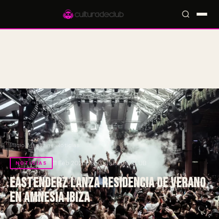
Accesos rápidos:
🎪 Eventos
🎤 Artistas
📍 Locales
📰 Magazine
Inicio
/
Magazine
/
Noticias
11 Feb 2025
por Culturade.CLUB
NOTICIAS
Eastenderz lanza residencia de verano
en Amnesia Ibiza