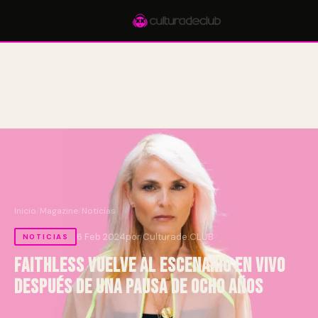
Accesos rápidos:
🎪 Eventos
🎤 Artistas
📍 Locales
📰 Magazine
Inicio
/
Magazine
/
Noticias
6 Feb 2024
por Culturade.CLUB
NOTICIAS
Faithless vuelve al escenario en vivo
después de una pausa de ocho años