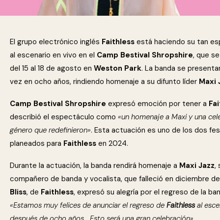
El grupo electrónico inglés
Faithless
está haciendo su tan e
al escenario en vivo en el
Camp Bestival Shropshire
, que se
del 15 al 18 de agosto en
Weston Park
. La banda se presenta
vez en ocho años, rindiendo homenaje a su difunto líder
Maxi 
Camp Bestival Shropshire
expresó emoción por tener a
Fa
describió el espectáculo como
«un homenaje a Maxi y una cel
género que redefinieron»
. Esta actuación es uno de los dos fes
planeados para
Faithless
en 2024.
Durante la actuación, la banda rendirá homenaje a
Maxi Jazz
,
compañero de banda y vocalista, que falleció en diciembre d
Bliss
, de
Faithless
, expresó su alegría por el regreso de la ba
«Estamos muy felices de anunciar el regreso de
Faithless
al esce
después de ocho años… Esto será una gran celebración»
.