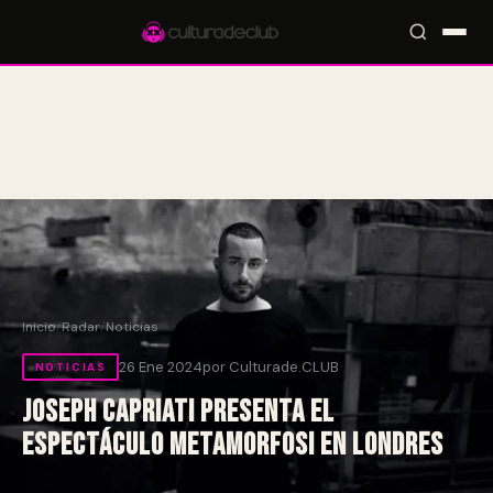
Accesos rápidos:
🎪 Eventos
🎤 Artistas
📍 Locales
📰 Radar
Inicio
/
Radar
/
Noticias
26 Ene 2024
por Culturade.CLUB
NOTICIAS
Joseph Capriati presenta el
espectáculo Metamorfosi en Londres