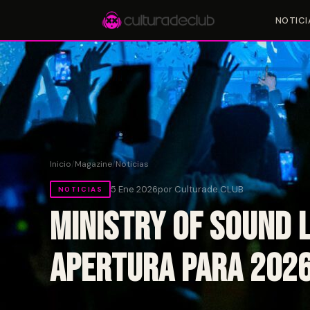
NOTICI
Accesos rápidos:
🎪 Eventos
🎤 Artistas
📍 Locales
📰 Magazine
Inicio
/
Magazine
/
Noticias
5 Ene 2026
por Culturade.CLUB
NOTICIAS
Ministry of Sound l
apertura para 202