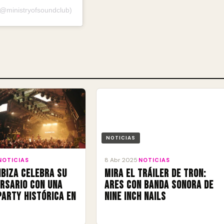
(@ministryofsoundclub)
NOTICIAS
8 Abr 2025
NOTICIAS
·
NOTICIAS
Ibiza celebra su
Mira el tráiler de Tron:
ersario con una
Ares con banda sonora de
Party histórica en
Nine Inch Nails