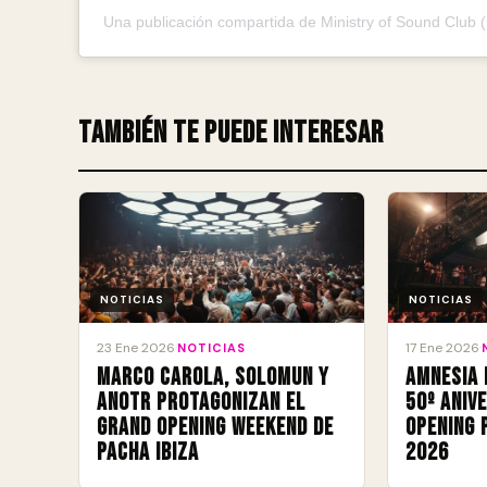
Una publicación compartida de Ministry of Sound Club 
También te puede interesar
NOTICIAS
NOTICIAS
23 Ene 2026
17 Ene 2026
·
NOTICIAS
·
Marco Carola, Solomun y
Amnesia 
ANOTR protagonizan el
50º aniv
Grand Opening Weekend de
Opening 
Pacha Ibiza
2026