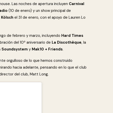
-house. Las noches de apertura incluyen
Carnival
adio
(10 de enero) y un show principal de
 Kölsch
el 31 de enero, con el apoyo de Lauren Lo
largo de febrero y marzo, incluyendo
Hard Times
bración del 10º aniversario de
La Discothèque
, la
 Soundsystem
y
Mak10 + Friends
.
ente orgulloso de lo que hemos construido
rando hacia adelante, pensando en lo que el club
director del club, Matt Long.