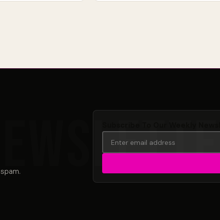
Subscribe To Our Weekly News
 spam.