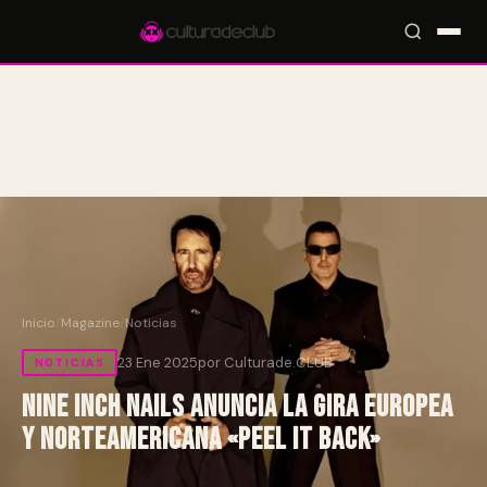
Accesos rápidos:
🎪 Eventos
🎤 Artistas
📍 Locales
📰 Magazine
Inicio
/
Magazine
/
Noticias
23 Ene 2025
por Culturade.CLUB
NOTICIAS
Nine Inch Nails anuncia la gira europea
y norteamericana «Peel It Back»