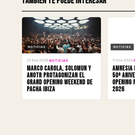
También te puede interesar
NOTICIAS
NOTICIAS
23 Ene 2026
17 Ene 2026
·
NOTICIAS
·
Marco Carola, Solomun y
Amnesia 
ANOTR protagonizan el
50º aniv
Grand Opening Weekend de
Opening 
Pacha Ibiza
2026