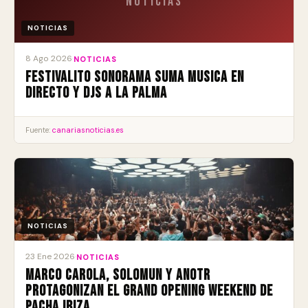
Noticias
NOTICIAS
8 Ago 2026
·
NOTICIAS
Festivalito Sonorama suma musica en
directo y DJs a La Palma
Fuente:
canariasnoticias.es
NOTICIAS
23 Ene 2026
·
NOTICIAS
Marco Carola, Solomun y ANOTR
protagonizan el Grand Opening Weekend de
Pacha Ibiza