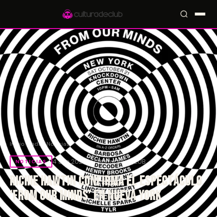
Accesos rápidos:
🎪 Eventos
🎤 Artistas
📍 Locales
📰 Radar
Inicio
/
Radar
/
Noticias
4 Sep 2023
por Culturade.CLUB
NOTICIAS
Richie Hawtin confirma el espectáculo
‘From Our Minds’ en Nueva York