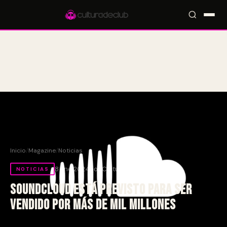
Accesos rápidos:
🎪 Eventos
🎤 Artistas
📍 Locales
📰 Magazine
Inicio
/
Magazine
/
Noticias
8 Ene 2024
por Culturade.CLUB
NOTICIAS
SoundCloud está previsto para ser
vendido por más de mil millones