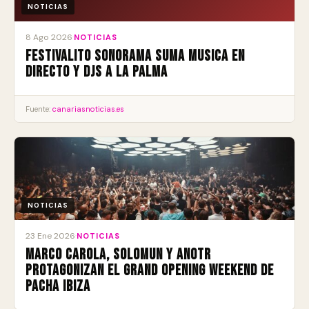
NOTICIAS
8 Ago 2026
·
NOTICIAS
Festivalito Sonorama suma musica en
directo y DJs a La Palma
Fuente:
canariasnoticias.es
NOTICIAS
23 Ene 2026
·
NOTICIAS
Marco Carola, Solomun y ANOTR
protagonizan el Grand Opening Weekend de
Pacha Ibiza