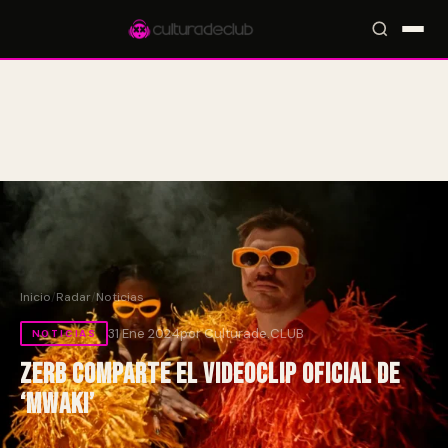
Accesos rápidos:
🎪 Eventos
🎤 Artistas
📍 Locales
📰 Radar
Inicio
/
Radar
/
Noticias
31 Ene 2024
por Culturade.CLUB
NOTICIAS
Zerb comparte el videoclip oficial de
‘Mwaki’