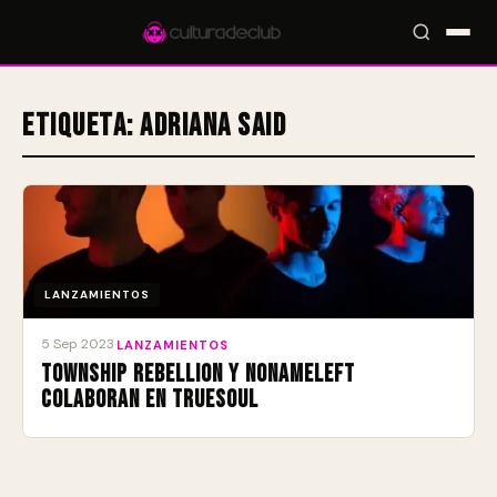
Etiqueta:
Adriana Said
Accesos rápidos:
🎪 Eventos
🎤 Artistas
📍 Locales
📰 Radar
LANZAMIENTOS
5 Sep 2023
·
LANZAMIENTOS
Township Rebellion y NoNameLeft
colaboran en Truesoul