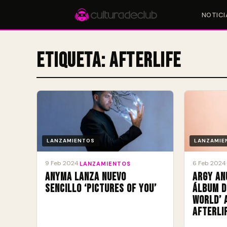
NOTICI
Etiqueta:
Afterlife
Accesos rápidos:
🎪 Eventos
🎤 Artistas
📍 Locales
📰 Magazine
LANZAMIENTOS
LANZAMIE
9 Feb 2024
6 Feb 2024
·
LANZAMIENTOS
·
Anyma lanza nuevo
Argy an
sencillo ‘Pictures Of You’
álbum d
World’ 
Afterli