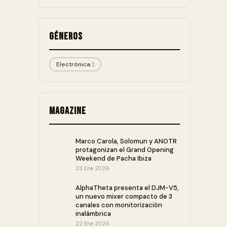
Géneros
Electrónica
2
Magazine
Marco Carola, Solomun y ANOTR
protagonizan el Grand Opening
Weekend de Pacha Ibiza
23 Ene 2026
AlphaTheta presenta el DJM-V5,
un nuevo mixer compacto de 3
canales con monitorización
inalámbrica
22 Ene 2026