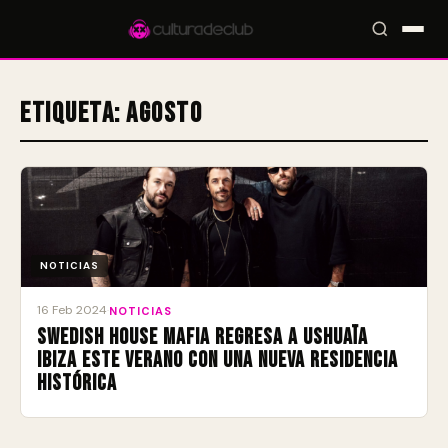
Etiqueta:
agosto
Accesos rápidos:
🎪 Eventos
🎤 Artistas
📍 Locales
📰 Magazine
NOTICIAS
16 Feb 2024
·
NOTICIAS
Swedish House Mafia regresa a Ushuaïa
Ibiza este verano con una nueva residencia
histórica