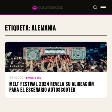
Etiqueta:
Alemania
Accesos rápidos:
🎪 Eventos
🎤 Artistas
📍 Locales
📰 Magazine
EVENTOS
3 Ene 2024
·
EVENTOS
MELT Festival 2024 revela su alineación
para el escenario Autoscooter